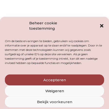
krijg je de digitale gids er meteen bij zodat je hier
regelmatig naar kan teruggrijpen.
Beheer cookie
toestemming
Om de beste ervaringen te bieden, gebruiken wij cookies om
informatie over je apparaat op te slaan en/of te raadplegen. Door in te
stemmen met deze technologieën kunnen wij gegevens zoals
surfgedrag of unieke ID's op deze site verwerken. Als je geen
Checkout
toestemming geeft of je toestemming intrekt, kan dit een nadelige
invloed hebben op bepaalde functies en mogelijkheden.
Accepteren
Dit product kan niet worden gekocht.
Weigeren
Bekijk voorkeuren