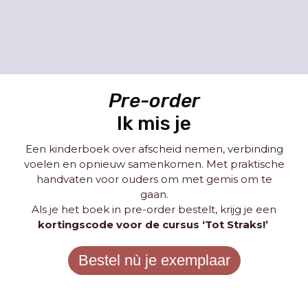
“Een aanrader voor élke ouder met jonge
kinderen!”
“Een super handige gids. Je haalt er
onverwachte dingen uit die je echt nodig
hebt, zoals inzicht rond schermtijd en tips
over hoe je kan omgaan met je eigen
Pre-order
emoties. Aanrader dus!”
“Het heeft onze kijk op opvoeden compleet
Ik mis je
veranderd. We begrijpen nu veel beter wat
er in het hoofd van onze dochter omgaat en
Een kinderboek over afscheid nemen, verbinding
hoe we haar beter kunnen ondersteunen.”
voelen en opnieuw samenkomen. Met praktische
handvaten voor ouders om met gemis om te
gaan.
Als je het boek in pre-order bestelt, krijg je een
kortingscode voor de cursus ‘Tot Straks!’
Bestel nù je exemplaar