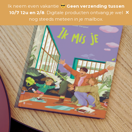
Ik neem even vakantie
Geen verzending tussen
10/7 12u en 2/8
. Digitale producten ontvang je wel
✕
nog steeds meteen in je mailbox.
Driftbuien
voorkomen
Digitale Masterclass woensdag
11/06 om 20u
Als ouder weet je hoe uitdagend het kan
zijn: driftbuien, tranen en woede-