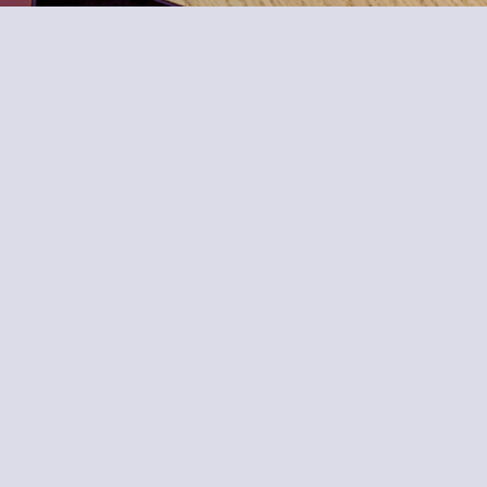
uitbarstingen. Bijna alle jonge kinderen
hebben weleens een driftbui (of 10, of
100, of 500…). Voorkomen is bij
driftbuien de beste strategie, maar:
hoe
kan je driftbuien voorkomen?
In deze online masterclass krijg je
praktische handvatten en tips om je kind
beter te begrijpen en te begeleiden én
hoe je driftbuien tot een minimum kan
beperken. Je krijgt toegang tot alle
waardevolle inzichten die ik als
kinderpsychologe en zelf mama van twee
jonge kinderen verzamelde en waar ik al
honderden ouders mee geholpen heb.