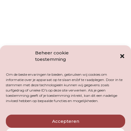
Over mij
Hey, ik ben Anky! Ik help ouders de beste
‘emotiecoach’ voor hun kind te worden. Dit doe ik
Beheer cookie
door wetenschappelijk onderbouwde tips en
toestemming
adviezen te delen.
Om de beste ervaringen te bieden, gebruiken wij cookies om
Als kinderpsycholoog & gedragstherapeut en
informatie over je apparaat op te slaan en/of te raadplegen. Door in te
moeder van twee zoontjes, begrijp ik de dagelijkse
stemmen met deze technologieën kunnen wij gegevens zoals
uitdagingen van opvoeden.
Ik schrijf gidsen
surfgedrag of unieke ID's op deze site verwerken. Als je geen
toestemming geeft of je toestemming intrekt, kan dit een nadelige
waarmee ouders zelf aan de slag kunnen,
invloed hebben op bepaalde functies en mogelijkheden.
organiseer workshops en (online) trainingen en
publiceerde onlangs mijn derde boek ‘Waarom
doe jij nu zo?!’.
Accepteren