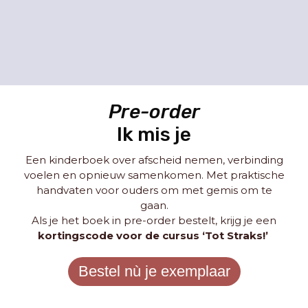
Straatnaam
*
Nr.
*
Bus.
Pre-order
Ja, ik wil die nieuwsbrief!
Ik mis je
Een kinderboek over afscheid nemen, verbinding
Betaling
voelen en opnieuw samenkomen. Met praktische
handvaten voor ouders om met gemis om te
gaan.
Creditcard / Betaalkaart
Als je het boek in pre-order bestelt, krijg je een
kortingscode voor de cursus ‘Tot Straks!’
Bestel nù je exemplaar
Bancontact