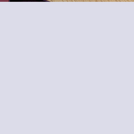
Koop hier de replay van de
masterclass
€
20,00
Samenvatting bestelling tonen
Heb je een cadeaubon?
Klik hier om de code in
geven!
Klanteninformatie
Heb je al een account?
login
E-mailadres
*