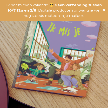
Ik neem even vakantie
Geen verzending tussen
10/7 12u en 2/8
. Digitale producten ontvang je wel
✕
nog steeds meteen in je mailbox.
Je bent erbij!
Je ontvangt zo meteen een bevestiging in je inbox. Check
zeker ook je ongewenste mail ;).
Ben je niet zeker of je live kan aansluiten? Of wil je nadien
alles nog eens rustig kunnen herbekijken?
Dan kan je de replay hier aankopen
. Deze is beschikbaar
tot 14/10.