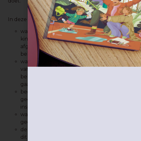
doet.
In deze masterclass leer je onder andere:
wat er nodig is voor een goede band met je
kind (spoiler alert: dat is niet 100%
afgestemd zijn op je kind en instant aan elke
behoefte tegemoet komen)
wat de psychologische basisbehoeften zijn
van kinderen (en van jezelf) en waarom het
belangrijk is om daar bewust mee om te
gaan
begrijpen wat er schuilgaat achter het
gedrag van je kind, en hoe je daarop kan
inspelen
waarom het zo belangrijk is om voorbij het
gedrag te kijken
de emotiecoachende basishouding en hoe
dit je kan helpen om anders met gedrag en