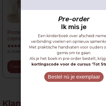
Pre-order
Ik mis je
Posterset gevoelens en
Een kinderboek over afscheid neme
copingstrategieën kinderen – digitaal
verbinding voelen en opnieuw samen
Met praktische handvaten voor ouders
Gewaardeerd
€
19,99
€
10,00
gemis om te gaan.
5.00
uit 5
Als je het boek in pre-order bestelt, krijg
kortingscode voor de cursus ‘Tot Str
Toevoegen aan winkelwagen
Bestel nù je exemplaar
Klantenbeoordelingen