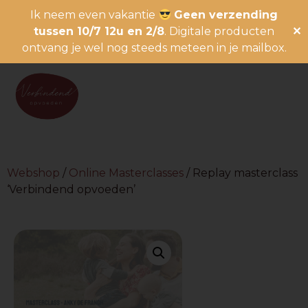
Ik neem even vakantie
Geen verzending
tussen 10/7 12u en 2/8
. Digitale producten
✕
ontvang je wel nog steeds meteen in je mailbox.
Webshop
/
Online Masterclasses
/ Replay masterclass
‘Verbindend opvoeden’