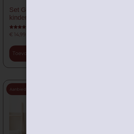
Set Gevoelskaarten + Copingkaarten
kinderen – digitaal
Gewaardeerd
€
14,99
5.00
uit 5
Toevoegen aan winkelwagen
Aanbieding!