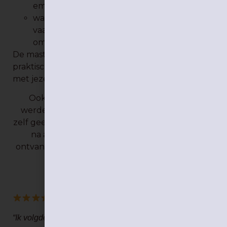
emoties om te gaan
wat jij als ouder kan doen om je kind
vaardigheden aan te leren om met emoties
om te gaan
De masterclass biedt waardevolle inzichten en
praktische tools om de relatie met je kind – en
met jezelf – te versterken.
Ook de vragen die in de Q&A beantwoord
werden, kan je in deze replay bekijken. Je kan
zelf geen vragen meer stellen. Je kan de opname
na aankoop een maand lang bekijken. Je
ontvangt meteen een download bij je bestelling
met daarin de link.
“Ik volgde jouw online vorming en wilde je graag een dik