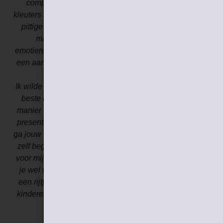
compliment geven. Ik ben zelf orthopedagoge bij
kleuters met ontwikkelingsproblemen en mama van een
pittige peuter van 2 en een half en een baby van 10
maanden. Ik volgde al veel vormingen rond
emotieregulatie in kader van mijn beroep en recent ook
een aantal ivm de peuterpuberteit van mijn zoontje die
toch voor extra uitdaging zorgt
Ik wilde je even laten weten dat jouw vorming 1 van de
beste is die ik al tegengekomen ben! De inhoud, de
manier waarop je het brengt, de wijze waarop jij jezelf
presenteert als niet-perfecte mens en ouder… TOP! Ik
ga jouw website zeker aanbevelen aan de ouders die ik
zelf begeleid en een aantal tips zeker ter harte nemen
voor mijn eigen opvoeding. Inderdaad, veel dingen die
je wel wéét, maar toch zo helpend om ze zo mooi op
een rijtje nog eens herhaald te horen. Net zoals onze
– Tine
kinderen veel leren van herhaling. Dankjewel!”