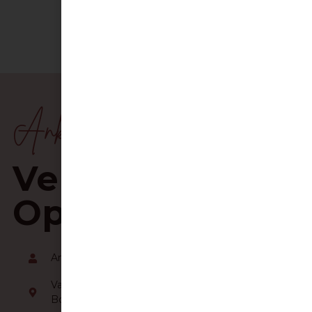
Anky De Frangh
Verbindend
Opvoeden
Anky de Frangh
Van Steenlandstraat 88, 2140
Borgerhout