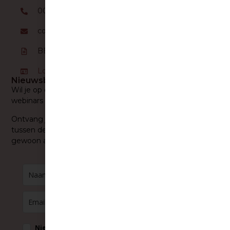
0032 (0)472 95 91 44
contact@verbindendopvoeden.be
BE 0820.249.717
Log in op je account
Nieuwsbrief
Wil je op de hoogte gehouden worden van workshops,
webinars en trainingen?
Ontvang je graag handige en concrete tips? Maak je keuze
tussen de nieuwsbrief voor ouders of professionals of kies ze
gewoon allebei!
Nieuwsbrief voor ouders