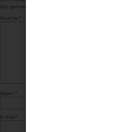
zijn gemarkeerd met
*
Reactie
*
Naam
*
E-mail
*