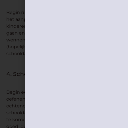
Begin ruim voordat school effectief begint met
het aanpassen van het slaapschema van je
kinderen. Laat ze ’s avonds iets eerder naar bed
gaan en ’s ochtends iets vroeger opstaan. Zo
wennen ze weer aan het schoolritme en zijn ze
(hopelijk) fris en uitgerust voor de eerste
schooldag.
4. Schoolroutine oefenen.
Begin een paar dagen voor school begint met het
oefenen van de schoolroutine. Laat je kinderen ’s
ochtends aankleden en ontbijten alsof het een
schooldag is. Dit helpt hen om in het juiste ritme
te komen. Zeker voor instappers kan het ook een
goed idee zijn om al eens met de brooddoos te