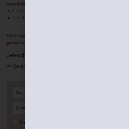
naschoolse
driftbuien
aanhouden? Dan is het
wel goed om te kijken of er iets anders speelt dat
aandacht verdient.
Meer tips over driftbuien, hoe je ermee om kan
gaan en hoe je ze kan voorkomen vind je
hier
!
Delen:
Wil je graag nog meer tips? Schrijf je dan hier in op
de nieuwsbrief!
Nieuwsbrief voor ouders