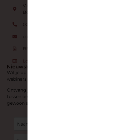
Van Steenlandstraat 88, 2140
Borgerhout
0032 (0)472 95 91 44
contact@verbindendopvoeden.be
BE 0820.249.717
Log in op je account
Nieuwsbrief
Wil je op de hoogte gehouden worden van workshops,
webinars en trainingen?
Ontvang je graag handige en concrete tips? Maak je keuze
tussen de nieuwsbrief voor ouders of professionals of kies ze
gewoon allebei!