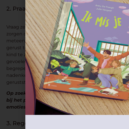
2. Praat met je kind over school.
Vraag ze waar hij naar uitkijkt en waar hij zich
zorgen over maakt. Probeer bij dit laatste niet
meteen met oplossingen te komen of je kind
gerust te stellen. Luister eerst goed naar wat je
kind te zeggen heeft en toon begrip voor
gevoelens. Zo voelen kinderen zich gehoord en
begrepen. Nadien kan je samen uiteraard nog
nadenken over mogelijke oplossingen of je kind
geruststellen.
Op zoek naar praktische tools om je te helpen
bij het praten over en omgaan met
emoties?
Klik dan hier!
3. Regelmatig slaapschema.