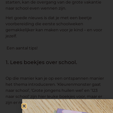
starten, kan de overgang van de grote vakantie
naar school even wennen zijn.
Het goede nieuws is dat je met een beetje
voorbereiding die eerste schoolweken
gemakkelijker kan maken voor je kind – en voor
jezelf.
Een aantal tips!
1. Lees boekjes over school.
Op die manier kan je op een ontspannen manier
het thema introduceren. ‘Kleurenmonster gaat
naar school’, ‘Grote jongens huilen wel’ en ‘123
naar school’ zijn hier leuke boekjes voor, maar er
zijn er natuurlijk nog een hele hoop anderen!