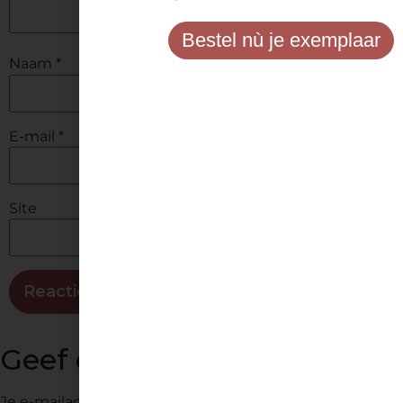
Bestel nù je exemplaar
Naam
*
E-mail
*
Site
Geef een reactie
Je e-mailadres wordt niet gepubliceerd.
Vereiste velden