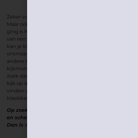
Zeker voor instappers is dit echt aan te raden.
Maar ook wanneer je kind al eerder naar school
ging is het een goed idee om gebruik te maken
van een kijkdag (als die georganiseerd wordt). Zo
kan je kind zijn nieuwe klas zien en zijn leerkracht
ontmoeten. En waarschijnlijk zijn er ook wel wat
andere klasgenootjes aanwezig. Als er geen
kijkmoment is en een bezoekje is niet mogelijk,
zoek dan zoveel mogelijk informatie online op en
kijk op de website van de school of je een foto kan
vinden van de leerkracht, de speelplaats en de
klaslokalen.
Op zoek naar meer tips om met het afscheid
en scheidingsangst om te gaan?
Dan is
deze cursus
een absolute aanrader!