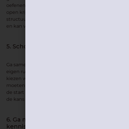
oefenen zodat je er zeker van bent dat je kind die
open krijgt
Informeer eventueel naar de dag-
structuur zodat je deze kan meegeven aan je kind
en kan vertellen hoe de dag eruit zal zien.
5. Schoolspullen kopen.
Ga samen met je kinderen winkelen. Laat ze hun
eigen rugzak, brooddoos, drinkbus, potloden,…
kiezen wanneer er nieuwe dingen gekocht
moeten worden. Zo voelen ze zich betrokken bij
de start van het nieuwe schooljaar en vergroot je
de kans dat ze ernaar uitkijken.
6. Ga naar het
kennismakingsmoment.