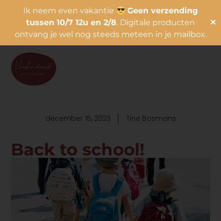
Ik neem even vakantie
Geen verzending
tussen 10/7 12u en 2/8
. Digitale producten
✕
ontvang je wel nog steeds meteen in je mailbox.
december 15, 2023
Tine Bosmans
Back to school!