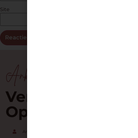
Site
Anky De Frangh
Verbindend
Opvoeden
Anky de Frangh