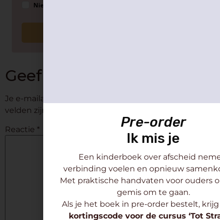
Nieuwsbrief voor professionals
Ik wil die nieuwsbrief!
Geef een reactie
Je e-mailadres wordt niet gepubliceerd.
Vereiste
velden zijn gemarkeerd met
*
Pre-order
Reactie
*
Ik mis je
Een kinderboek over afscheid neme
verbinding voelen en opnieuw samen
Met praktische handvaten voor ouders
gemis om te gaan.
Als je het boek in pre-order bestelt, krijg
kortingscode voor de cursus ‘Tot Stra