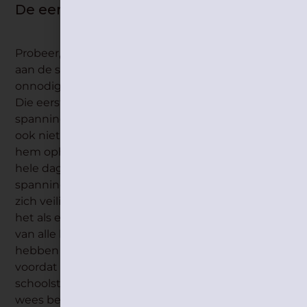
De eerste dagen op school
Probeer, indien mogelijk, de eerste dagen tijdig
aan de schoolpoort te staan zodat je kind zich niet
onnodig zorgen maakt dat je hem vergeten bent.
Die eerste dagen op school zorgen voor heel wat
spanning en vragen heel wat energie. Maak je dus
ook niet meteen zorgen als je kind huilt als je
hem ophaalt. Je kind heeft zich waarschijnlijk een
hele dag flink gehouden en de opgestapelde
spanning moet er even uit. Bij jou voelt je kind
zich veilig om zijn gevoelens te tonen; beschouw
het als een compliment. Dit geldt voor kinderen
van alle leeftijden, die vaker driftbuien kunnen
hebben tijdens de eerste schoolweek, of vlak
voordat de school begint. Denk eraan dat die
schoolstart best stresserend is, wees mild en
wees beschikbaar om te praten. Blijven de